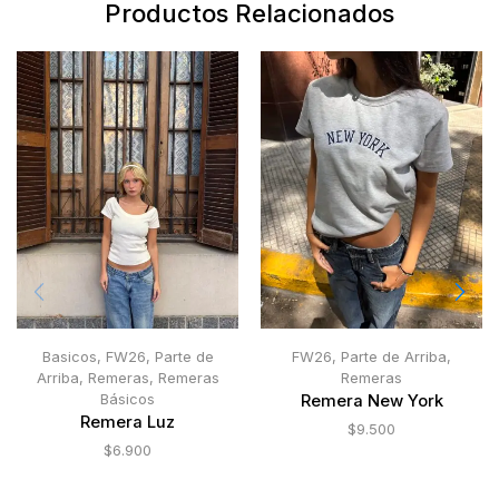
Productos Relacionados
Basicos
,
FW26
,
Parte de
FW26
,
Parte de Arriba
,
Arriba
,
Remeras
,
Remeras
Remeras
Básicos
Remera New York
Remera Luz
$
9.500
$
6.900