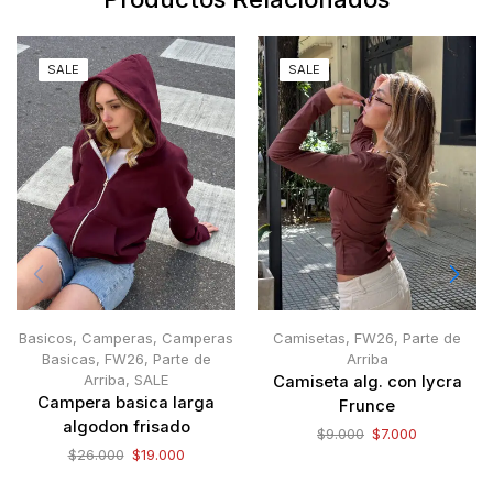
SALE
SALE
Basicos
,
Camperas
,
Camperas
Camisetas
,
FW26
,
Parte de
Basicas
,
FW26
,
Parte de
Arriba
Arriba
,
SALE
Camiseta alg. con lycra
Campera basica larga
Frunce
algodon frisado
$
9.000
$
7.000
$
26.000
$
19.000