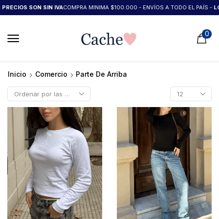
IOS SON SIN IVA
COMPRA MINIMA $100.000 - ENVÍOS A TODO EL PAÍS -
LOS PR
0
Inicio
Comercio
Parte De Arriba