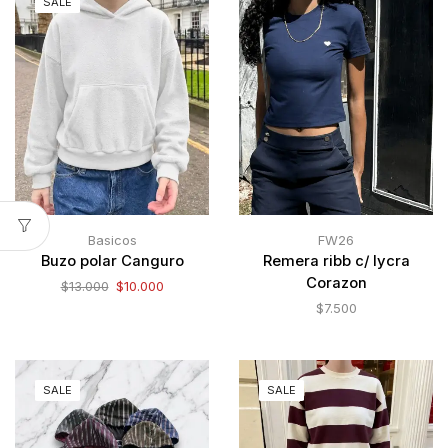
SALE
Basicos
FW26
Buzo polar Canguro
Remera ribb c/ lycra
Corazon
$
13.000
$
10.000
$
7.500
SALE
SALE