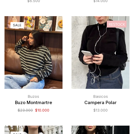
$
6.500
$
14.000
RESTOCK
SALE
Buzos
Basicos
Buzo Montmartre
Campera Polar
$
23.000
$
10.000
$
13.000