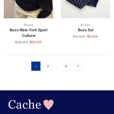
Buzos
Buzos
Buzo New York Sport
Buzo Sol
Culture
$
15.000
$
9.000
$
28.000
$
19.000
…
1
2
8