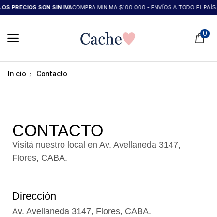
OS PRECIOS SON SIN IVA
COMPRA MINIMA $100.000 - ENVÍOS A TODO EL PAÍS 
0
Inicio
Contacto
CONTACTO
Visitá nuestro local en Av. Avellaneda 3147,
Flores, CABA.
Dirección
Av. Avellaneda 3147, Flores, CABA.