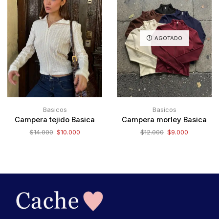
AGOTADO
Basicos
Basicos
Campera tejido Basica
Campera morley Basica
$
14.000
$
10.000
$
12.000
$
9.000