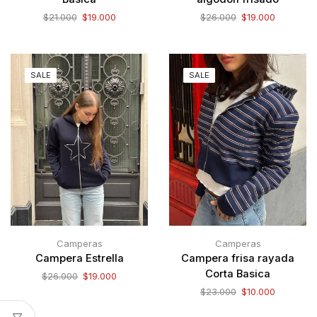
$
21.000
$
19.000
$
26.000
$
19.000
SALE
SALE
Camperas
Camperas
Campera Estrella
Campera frisa rayada
Corta Basica
$
26.000
$
19.000
$
23.000
$
10.000