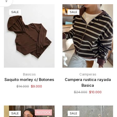
SALE
SALE
Basicos
Camperas
Saquito morley c/ Botones
Campera rustica rayada
Basica
$
14.000
$
9.000
$
24.000
$
10.000
RESTOCK
SALE
SALE