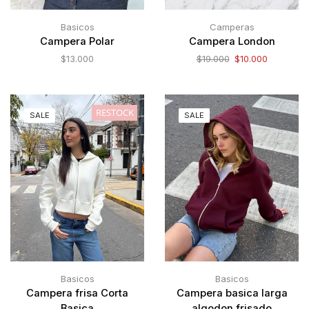
Basicos
Camperas
Campera Polar
Campera London
$
13.000
$
19.000
$
10.000
RESTOCK
SALE
SALE
Basicos
Basicos
Campera frisa Corta
Campera basica larga
Basica
algodon frisado