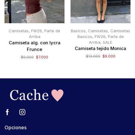
Camisetas
,
FW26
,
Parte de
Basicos
,
Camisetas
,
Camisetas
Arriba
Basicos
,
FW26
,
Parte de
Arriba
,
SALE
Camiseta alg. con lycra
Camiseta tejido Monica
Frunce
$
13.000
$
9.000
$
9.000
$
7.000
Opciones