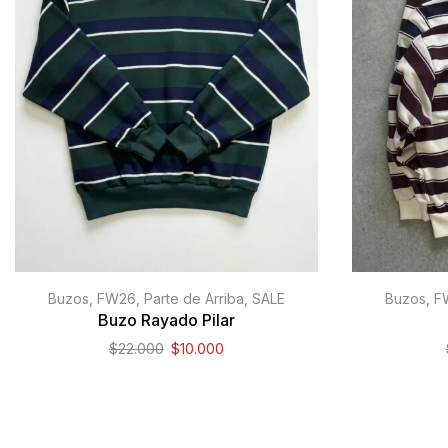
Buzos
,
FW26
,
Parte de Arriba
,
SALE
Buzos
,
F
Buzo Rayado Pilar
$
22.000
$
10.000