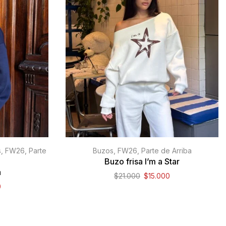
s
,
FW26
,
Parte
Buzos
,
FW26
,
Parte de Arriba
Buzo frisa I’m a Star
a
$
21.000
$
15.000
0