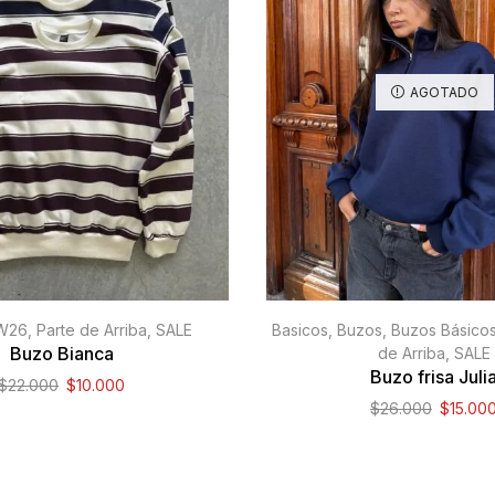
AGOTADO
W26
,
Parte de Arriba
,
SALE
Basicos
,
Buzos
,
Buzos Básico
Buzo Bianca
de Arriba
,
SALE
Buzo frisa Juli
$
22.000
$
10.000
$
26.000
$
15.00