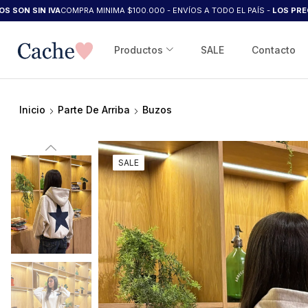
IN IVA
COMPRA MINIMA $100.000 - ENVÍOS A TODO EL PAÍS -
LOS PRECIOS SON
Productos
SALE
Contacto
Inicio
Parte De Arriba
Buzos
SALE