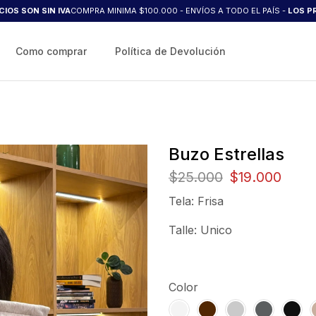
 SIN IVA
COMPRA MINIMA $100.000 - ENVÍOS A TODO EL PAÍS -
LOS PRECIOS S
Como comprar
Política de Devolución
Buzo Estrellas
$
25.000
$
19.000
Tela: Frisa
Talle: Unico
Color