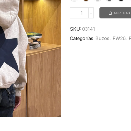
AGREGAR 
SKU:
03141
Categorías
Buzos
,
FW26
,
P