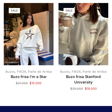
SALE
SALE
Buzos
,
FW26
,
Parte de Arriba
Buzos
,
FW26
,
Parte de Arriba
Buzo frisa I’m a Star
Buzo frisa Stanford
University
$
21.000
$
15.000
$
25.000
$
19.000