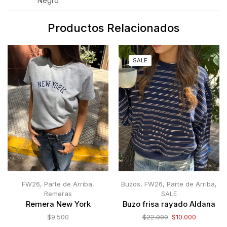
Negro
Productos Relacionados
SALE
FW26
,
Parte de Arriba
,
Buzos
,
FW26
,
Parte de Arriba
,
Remeras
SALE
Remera New York
Buzo frisa rayado Aldana
$
9.500
$
22.000
$
10.000