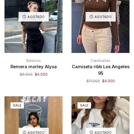
AGOTADO
AGOTADO
Basicos
Camisetas
Remera morley Alysa
Camiseta ribb Los Angeles
95
$
8.500
$
4.000
$
11.000
$
4.000
SALE
SALE
AGOTADO
AGOTADO