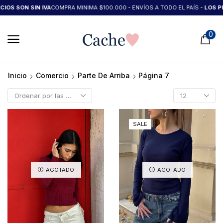
SON SIN IVA
COMPRA MINIMA $100.000 - ENVÍOS A TODO EL PAÍS -
LOS PRECIO
0
Inicio
Comercio
Parte De Arriba
Página 7
SALE
AGOTADO
AGOTADO