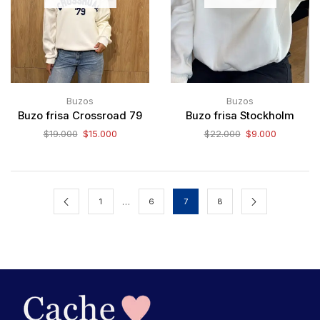
Buzos
Buzos
Buzo frisa Crossroad 79
Buzo frisa Stockholm
$
19.000
$
15.000
$
22.000
$
9.000
…
1
6
7
8