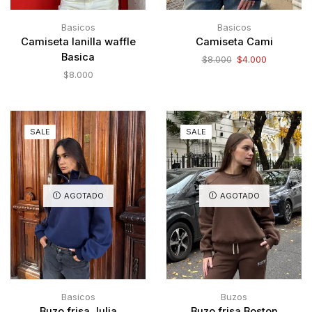
Basicos
Basicos
Camiseta lanilla waffle
Camiseta Cami
Basica
$
8.000
$
4.000
$
8.000
SALE
SALE
AGOTADO
AGOTADO
Basicos
Buzos
Buzo frisa Julia
Buzo frisa Boston