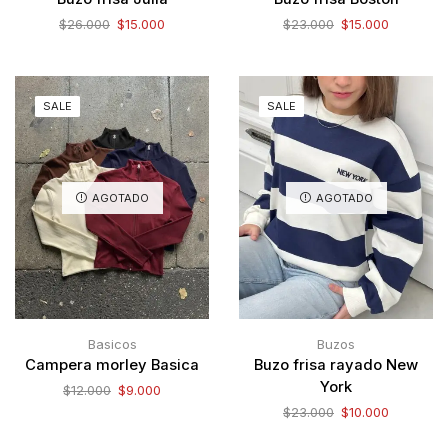
$
26.000
$
15.000
$
23.000
$
15.000
SALE
SALE
AGOTADO
AGOTADO
Basicos
Buzos
Campera morley Basica
Buzo frisa rayado New
York
$
12.000
$
9.000
$
23.000
$
10.000